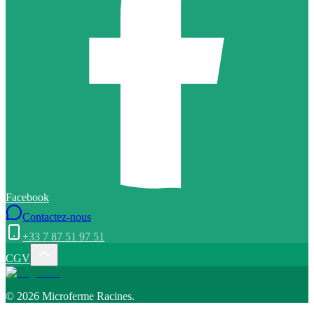
Facebook
Contactez-nous
+33 7 87 51 97 51
CGV
©
2026
Microferme Racines
.